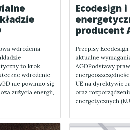
ialne
Ecodesign i
akładzie
energetycz
D
producent 
gowa wdrożenia
Przepisy Ecodesign 
akładzie
aktualne wymagani
yczny to krok
AGDPodstawy prawn
kuteczne wdrożenie
energooszczędności
AGD nie powinno się
UE na dyrektywie r
oza zużycia energii,
oraz rozporządzeniu
energetycznych (EU 