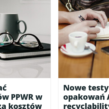
ać
Nowe testy 
ów PPWR w
opakowań 
za kosztów
recyclabili