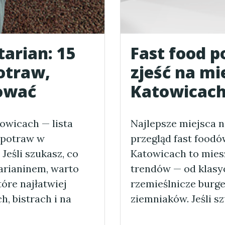
arian: 15
Fast food p
otraw,
zjeść na mi
ować
Katowicac
owicach — lista
Najlepsze miejsca n
 potraw w
przegląd fast foodó
Jeśli szukasz, co
Katowicach to mies
arianinem, warto
trendów — od klasyc
tóre najłatwiej
rzemieślnicze burge
h, bistrach i na
ziemniaków. Jeśli s