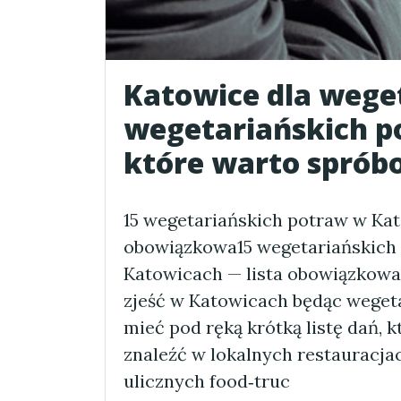
Katowice dla weget
wegetariańskich p
które warto sprób
15 wegetariańskich potraw w Kat
obowiązkowa15 wegetariańskich
Katowicach — lista obowiązkowa 
zjeść w Katowicach będąc weget
mieć pod ręką krótką listę dań, k
znaleźć w lokalnych restauracjac
ulicznych food‑truc