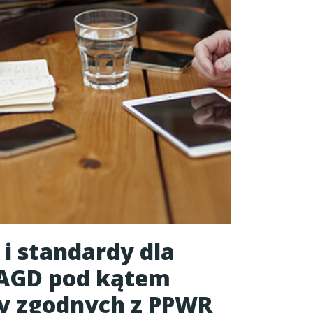
i standardy dla
AGD pod kątem
ty zgodnych z PPWR