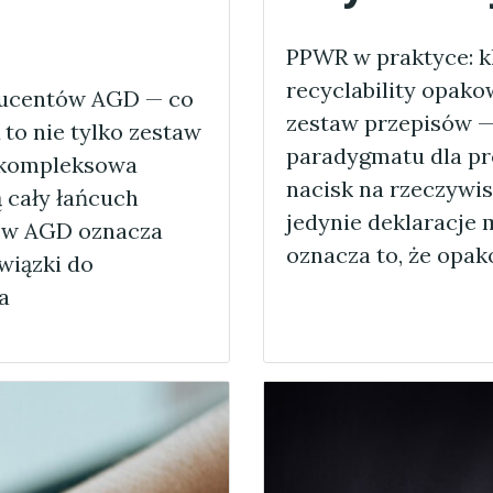
PPWR w praktyce: 
recyclability opak
ducentów AGD — co
zestaw przepisów —
to nie tylko zestaw
paradygmatu dla pr
o kompleksowa
nacisk na rzeczywis
ą cały łańcuch
jedynie deklaracje
ów AGD oznacza
oznacza to, że opa
wiązki do
a