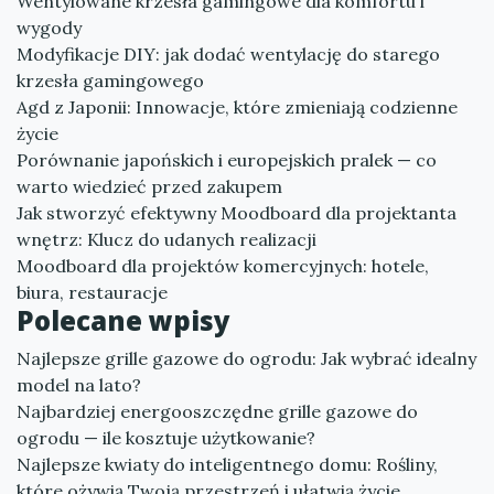
Wentylowane krzesła gamingowe dla komfortu i
wygody
Modyfikacje DIY: jak dodać wentylację do starego
krzesła gamingowego
Agd z Japonii: Innowacje, które zmieniają codzienne
życie
Porównanie japońskich i europejskich pralek — co
warto wiedzieć przed zakupem
Jak stworzyć efektywny Moodboard dla projektanta
wnętrz: Klucz do udanych realizacji
Moodboard dla projektów komercyjnych: hotele,
biura, restauracje
Polecane wpisy
Najlepsze grille gazowe do ogrodu: Jak wybrać idealny
model na lato?
Najbardziej energooszczędne grille gazowe do
ogrodu — ile kosztuje użytkowanie?
Najlepsze kwiaty do inteligentnego domu: Rośliny,
które ożywią Twoją przestrzeń i ułatwią życie